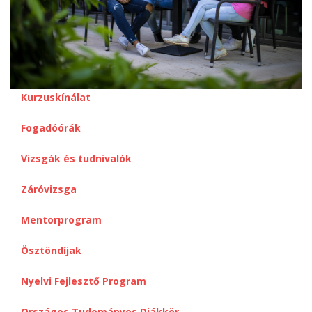
Kurzuskínálat
Fogadóórák
Vizsgák és tudnivalók
Záróvizsga
Mentorprogram
Ösztöndíjak
Nyelvi Fejlesztő Program
Országos Tudományos Diákkör