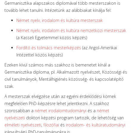
Germanisztika alapszakos diplomával több mesterszakon is
tovább lehet tanulni. Intézetünk az alábbiakat kínálja fel:
Német nyelv, irodalom és kultúra mesterszak
Német nyelv, irodalom és kultúra nemzetközi mesterszak
(a Kasseli Egyetemmel közös képzés)
Fordító és tolmács mesterképzés
(az Angol-Amerikai
Intézettel közös képzés)
Ezeken kívül számos más szakhoz is bemenetet kínál a
Germanisztika diploma, pl. Alkalmazott nyelvészet, Közösségi és
civil tanulmányok, Mentálhigiénés közösség- és kapcsolatépítő
szak.
A mesterszak elvégzése után az egyéni érdeklődési körnek
megfelelően PhD-képzésre lehet jelentkezni. A szakhoz
szorosabban a
n
émet irodalomtudományi
és a
német
nyelv
észeti
doktori képzési program tartozik, de lehetőség van
elméleti nyelvészeti
,
filozófiai
és
irodalom- és kultúratudományi
irányultságú PhD-tanulmányokra is.