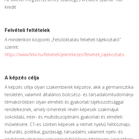
kredit
Felvételi feltételek
A mindenkori központi „Felsőoktatási felvételi tájékoztató”
szerint:
https://www.felvi.hu/felveteli/jelentkezes/felveteli_tajekoztato
A képzés célja
A képzés célja olyan szakemberek képzése, akik a germanisztika
területén, valamint általános bölcsész- és társadalomtudományi
témakörökben olyan elméleti és gyakorlati tájékozottsággal
rendelkeznek, amely ismeretek révén képesek szakmájuk
sokoldalú, inter- és multidiszciplináris gyakorlati és elméleti
művelésére. C1-es szinten képesek a német nyelvű hétköznapi,
kulturális, politikai, gazdasági, társadalmi, valamint nyelv- és