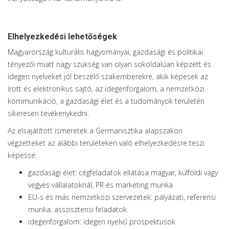
Elhelyezkedési lehetőségek
Magyarország kulturális hagyományai, gazdasági és politikai
tényezői miatt nagy szükség van olyan sokoldalúan képzett és
idegen nyelveket jól beszélő szakemberekre, akik képesek az
írott és elektronikus sajtó, az idegenforgalom, a nemzetközi
kommunikáció, a gazdasági élet és a tudományok területén
sikeresen tevékenykedni.
Az elsajátított ismeretek a Germanisztika alapszakon
végzetteket az alábbi területeken való elhelyezkedésre teszi
képessé:
gazdasági élet: cégfeladatok ellátása magyar, külföldi vagy
vegyes vállalatoknál, PR és marketing munka
EU-s és más nemzetközi szervezetek: pályázati, referensi
munka, asszisztensi feladatok
idegenforgalom: idegen nyelvű prospektusok