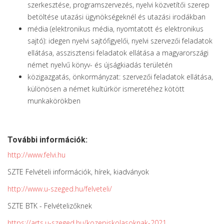
szerkesztése, programszervezés, nyelvi közvetítői szerep
betöltése utazási ügynökségeknél és utazási irodákban
média (elektronikus média, nyomtatott és elektronikus
sajtó): idegen nyelvi sajtófigyelői, nyelvi szervezői feladatok
ellátása, asszisztensi feladatok ellátása a magyarországi
német nyelvű könyv- és újságkiadás területén
közigazgatás, önkormányzat: szervezői feladatok ellátása,
különösen a német kultúrkör ismeretéhez kötött
munkakörökben
További információk:
http://www.felvi.hu
SZTE Felvételi információk, hírek, kiadványok
http://www.u-szeged.hu/felveteli/
SZTE BTK - Felvételizőknek
https://arts.u-szeged.hu/kozepiskolasoknak-2021