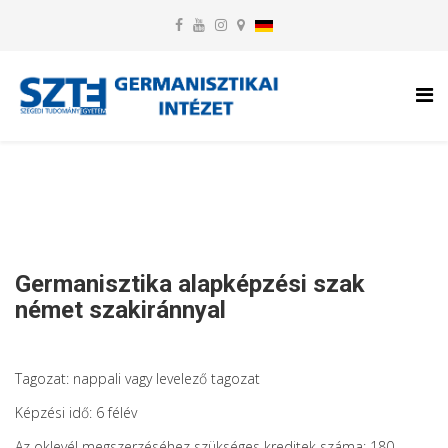
Germanisztika alapképzési szak
német szakiránnyal
Tagozat: nappali vagy levelező tagozat
Képzési idő: 6 félév
Az oklevél megszerzéséhez szükséges kreditek száma: 180