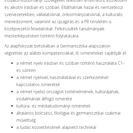
irodalomtudományi szövegeket felelősen értelmezni, közvetíteni
és alkotni írásban és szóban. Elláthatnak hazai és nemzetközi
szervezetekben, vállalatoknál, önkormányzatoknál, a kulturális
menedzsment, valamint az újságírás és a PR területén is
középvezetői feladatokat. Felkészültek tanulmányaik
mesterképzésben történő folytatására.
Az alapfokozat birtokában a Germanisztika alapszakon
végzettek az alábbi kompetenciákat, ill. ismereteket sajátítják el:
a német nyelv írásban és szóban történő használata C1-
es szinten
a német nyelvvel, használatával és szerkezetével
kapcsolatos ismeretek
a német nyelvű országok történelmének, kultúrájának,
irodalmának átfogó ismerete
kultúra- és médiatudományi ismeretek
általános bölcsész, filológiai és germanisztikai szakmai
műveltség
a tudás közvetítésének alapvető technikái