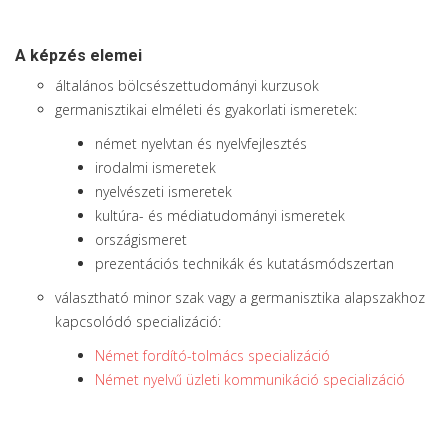
A képzés elemei
általános bölcsészettudományi kurzusok
germanisztikai elméleti és gyakorlati ismeretek:
német nyelvtan és nyelvfejlesztés
irodalmi ismeretek
nyelvészeti ismeretek
kultúra- és médiatudományi ismeretek
országismeret
prezentációs technikák és kutatásmódszertan
választható minor szak vagy a germanisztika alapszakhoz
kapcsolódó specializáció:
Német fordító-tolmács specializáció
Német nyelvű üzleti kommunikáció specializáció