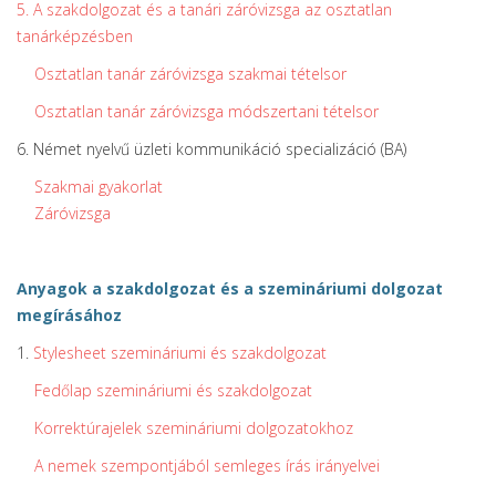
5. A szakdolgozat és a tanári záróvizsga az osztatlan
tanárképzésben
Osztatlan tanár záróvizsga szakmai tételsor
Osztatlan tanár záróvizsga módszertani tételsor
6. Német nyelvű üzleti kommunikáció specializáció (BA)
Szakmai gyakorlat
Záróvizsga
Anyagok a szakdolgozat és a szemináriumi dolgozat
megírásához
1.
Stylesheet szemináriumi és szakdolgozat
Fedőlap szemináriumi és szakdolgozat
Korrektúrajelek szemináriumi dolgozatokhoz
A nemek szempontjából semleges írás irányelvei