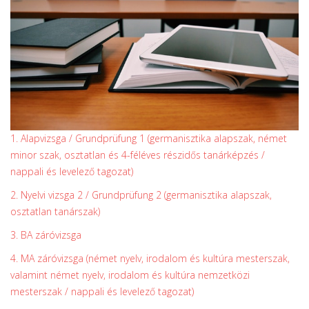
1. Alapvizsga / Grundprüfung 1 (germanisztika alapszak, német
minor szak, osztatlan és 4-féléves részidős tanárképzés /
nappali és levelező tagozat)
2. Nyelvi vizsga 2 / Grundprüfung 2 (germanisztika alapszak,
osztatlan tanárszak)
3. BA záróvizsga
4. MA záróvizsga (német nyelv, irodalom és kultúra mesterszak,
valamint német nyelv, irodalom és kultúra nemzetközi
mesterszak / nappali és levelező tagozat)