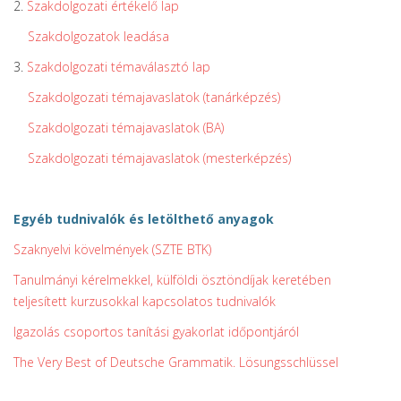
2.
Szakdolgozati értékelő lap
Szakdolgozatok leadása
3.
Szakdolgozati témaválasztó lap
Szakdolgozati témajavaslatok (tanárképzés)
Szakdolgozati témajavaslatok (BA)
Szakdolgozati témajavaslatok (mesterképzés)
Egyéb tudnivalók és letölthető anyagok
Szaknyelvi kövelmények (SZTE BTK)
Tanulmányi kérelmekkel, külföldi ösztöndíjak keretében
teljesített kurzusokkal kapcsolatos tudnivalók
Igazolás csoportos tanítási gyakorlat időpontjáról
The Very Best of Deutsche Grammatik. Lösungsschlüssel