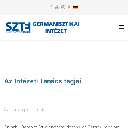
Az Intézeti Tanács tagjai
Szavazati jogú tagok
Dr. habil. Bombitz Attila egyetemi docens, az Osztrák Irodalom