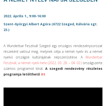
2022. április 1., 9:00-16:00
Szent-Györgyi Albert Agóra (6722 Szeged, Kálvária sgt.
23.)
A Wunderbar Fesztivál Szeged egy országos rendezvénysorozat
részeként valósul meg, melynek célja a német nyelv és a német
nyelvű országok kultúrájának népszerűsítése. A
Wunderbar
Fesztivál, a német nyelv hete (2022. 03. 28. – 04. 02.)
országszerte
számos programot kínál.
A szegedi rendezvény részletes
programja letölthető
itt
.