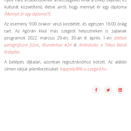
kultúrát közvetíteni), illetve arról, hogy mennyit ér egy diploma
(Mennyit ér egy diploma?!)
.
Az esemény 9:00 órakor veszi kezdetét, és egészen 16:00 óráig
tart. Az Agórán kívül más szegedi helyszíneken is zajlanak
programok 2022. március 29-én, 30-án ill. április 1-én:
Játékok
paragrafusra fűzve
,
Wunderbar #24
ill.
Kirándulás a Titkos Betűk
Erdejébe
.
A belépés díjtalan, azonban regisztrációhoz kötött. Az alábbi
címen várjuk jelentkezésüket:
kappelp@lit.u-szeged.hu