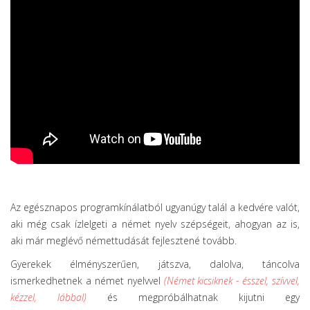
Az egésznapos programkínálatból ugyanúgy talál a kedvére valót,
aki még csak ízlelgeti a német nyelv szépségeit, ahogyan az is,
aki már meglévő némettudását fejlesztené tovább.
Gyerekek élményszerűen, játszva, dalolva, táncolva
ismerkedhetnek a német nyelvvel
(Német kicsiknek - ésszel, szívvel,
kézzel, lábbal)
és megpróbálhatnak kijutni egy