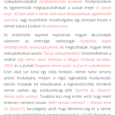
szabadulószobából
(Szabadulószoba kicsiknek)
. Középiskolások
és egyetemisták megtapasztalhatják a szavak erejét
(A szavak
ereje - 60 perc alatt a német nyelv körül középiskolások, egyetemisták
számára)
vagy tesztelhetik műveltségüket egy könnyed kvízzel a
német kultúra köréből
(Wunderbar-kvíz)
.
Az érdeklődők tippeket kaphatnak, hogyan abszolválják
sikeresen az érettségit, nyelvvizsgát
(Gyakorlati tippek
érettségizőknek, nyelvvizsgázóknak)
, és megtudhatják, hogyan lehet
videójátékokkal tanulni
(Tanulj videójátékokkal!)
. Ismerkedhetnek a
múlttal
(Egy német utazó élményei a Magyar Királyság területén,
1802)
és a jövővel
(Napjaink német nyelvű sci-fi-je és a jövőkutatás)
.
Ezen kívül sor kerül egy több fordulós német nyelvi verseny
utolsó fordulójára, melyen a régió legkiválóbb középiskolás
tanulói mutatják be előadásaikat a legkülönbözőbb témákról
német nyelven egy zsűribizottság előtt
(Sprichst Du Deutsch?
Német nyelvi verseny)
. Továbbá lesz még kisfilm arról, hogy miért
érdemes németül tanulni
(Miért tanulok németül? | Warum lerne
ich Deutsch?)
, beszélgetés arról, hogy Németország és a német
nyelv iránt érdeklődőknek lehetőségeket kínál a DAAD (Nyelvet és