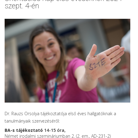
szept. 4-én
Dr. Rauzs Orsolya tájékoztatója első éves hallgatóknak a
tanulmányaik szervezéséről:
BA-s tájékoztató
14-15 óra,
Német irodalmi szemináriumban 2. (2. em., AD-231-2)