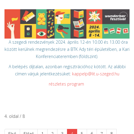
A szegedi rendezvények 2024. április 12-én 10.00 és 13.00 óra
között kerülnek megrendezésre a BTK Ady téri épületében, a Kari
Konferenciateremben (földszint).
A belépés díjtalan, azonban regisztrációhoz kötött. Az alábbi
címen várjuk jelentkezésüket:
kappelp@lit.u-szeged.hu
részletes program
4. oldal / 8
Első
Előző
1
2
3
4
5
6
7
8