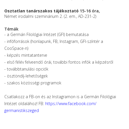
Osztatlan tanárszakos tájékoztató
15-16 óra,
Német irodalmi szeminárium 2. (2. em., AD-231-2)
Témák
- a Germán Filológiai Intézet (GFI) bemutatása
- infóforrások (honlapunk, FB, Instagram, GFI-színtér a
CooSpace-n)
- képzés mintatanterve
- első félév felveendő órái, további fontos infók a képzésről
- továbbtanulási opciók
- ösztöndíj-lehetőségek
- szakos közösségi programok
Csatlakozz a FB-on és az Instagramon is a Germán Filológiai
Intézet oldalához! FB:
https://www.facebook.com/
germanistikszeged