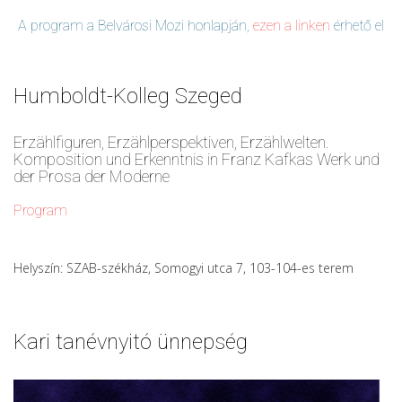
A program a Belvárosi Mozi honlapján,
ezen a linken
érhető el
Humboldt-Kolleg Szeged
Erzählfiguren, Erzählperspektiven, Erzählwelten.
Komposition und Erkenntnis in Franz Kafkas Werk und
der Prosa der Moderne
Program
Helyszín: SZAB-székház, Somogyi utca 7, 103-104-es terem
Kari tanévnyitó ünnepség