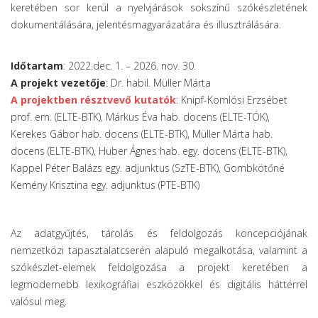
keretében sor kerül a nyelvjárások sokszínű szókészletének
dokumentálására, jelentésmagyarázatára és illusztrálására.
Időtartam
: 2022.dec. 1. – 2026. nov. 30.
A projekt vezetője
: Dr. habil. Müller Márta
A projektben résztvevő kutatók
: Knipf-Komlósi Erzsébet
prof. em. (ELTE-BTK), Márkus Éva hab. docens (ELTE-TÓK),
Kerekes Gábor hab. docens (ELTE-BTK), Müller Márta hab.
docens (ELTE-BTK), Huber Ágnes hab. egy. docens (ELTE-BTK),
Kappel Péter Balázs egy. adjunktus (SzTE-BTK), Gombkötőné
Kemény Krisztina egy. adjunktus (PTE-BTK)
Az adatgyűjtés, tárolás és feldolgozás koncepciójának
nemzetközi tapasztalatcserén alapuló megalkotása, valamint a
szókészlet-elemek feldolgozása a projekt keretében a
legmodernebb lexikográfiai eszközökkel és digitális háttérrel
valósul meg.