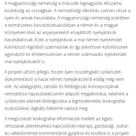
A magyarországi németség a második legnagyobb létszámú
kisebbség az országban. A nemzetiségi identitás szerves része a
nyelv és annak használata. A magyarországi németség esetében
a természetes beszédszituációkban a német és a magyar
köznyelven kívül az anyanyelvként elsajátított nyelvjárások
használatosak. Ezek a nyelvjárások a mai német nyelvterület
különböző régióiból származnak és így jelentősen különböznek
egymástól és értelemszerűen a német származási nyelvterület
mai nyelvjárásaitól is.
A projekt úttörő jellegű, hiszen ilyen összefoglaló szókészlet-
dokumentáció a hazai német nyelvjárásokról eddig még nem
volt. Az adatgyűjtés, tárolás és feldolgozás koncepciójának
nemzetközi tapasztalatcserén alapuló megalkotása, valamint a
szókészlet-elemek feldolgozása a legmodernebb lexikográfiai
eszközökkel, digitális háttérrel valósul meg.
A megszokott lexikográfiai információk mellett az egyes
címszavak jelentéseihez kapcsolódó néprajzi, gazdaság-, kultúr-
és vallástörténeti kommentárok gyűjtése és közlése is a projekt