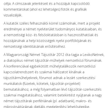
célja. A címszavak jelentéseit és a hozzájuk kapcsolódó
kommentárokat (ahol ez lehetséges) fotók és grafikák
vizualizálják.
A kutatók széles felhasználói körrel számolnak, mert a projekt
eredményei a német nyelvterület tudományos kutatásaiban, és
a nemzetiségi köz- és felsőoktatásban is hasznosíthatóak és
hozzájárulnak a helyi közösségek nyelvi portfóliójának és
nemzetiségi identitásának erősítéséhez.
A Magyarországi Német Tájszótár 2012 óta tagja a LexikoNetnek,
a diatopikus német tájszótár-műhelyek nemzetközi fórumának.
A konferenciával egybekötött műhelytalálkozók nemzetközi
kapcsolatrendszert és szakmai hálózatot kínálnak a
tájszótárműhelyeknek, fórumot adnak a lezárt szerkesztési
munkálatok (füzetek, kötetek, tájszótár-projektet)
bemutatásához, a még folyamatban lévő tájszótár-szerkesztés
szakmai megvitatásához, valamint betekintést nyújtanak a nagy
német tájszótárak perifériáinak (pl. adatbank), makro- és
mikrostruktúráinak digitális megjelenítési lehetőségeibe.