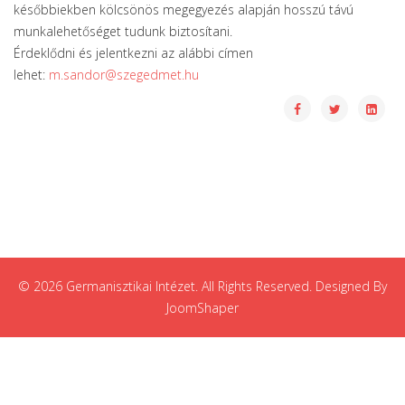
későbbiekben kölcsönös megegyezés alapján hosszú távú
munkalehetőséget tudunk biztosítani.
Érdeklődni és jelentkezni az alábbi címen
lehet:
m.sandor@szegedmet.hu
© 2026 Germanisztikai Intézet. All Rights Reserved. Designed By
JoomShaper