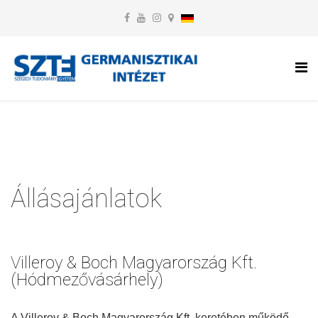
Állásajánlatok
Villeroy & Boch Magyarország Kft.
(Hódmezővásárhely)
A Villeroy & Boch Magyarország Kft. keretében működő