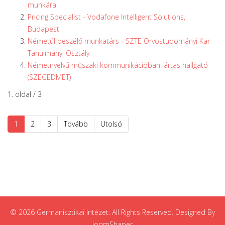
munkára
Pricing Specialist - Vodafone Intelligent Solutions,
Budapest
Németül beszélő munkatárs - SZTE Orvostudományi Kar
Tanulmányi Osztály
Németnyelvű műszaki kommunikációban jártas hallgató
(SZEGEDMET)
1. oldal / 3
1
2
3
Tovább
Utolsó
© 2026 Germanisztikai Intézet. All Rights Reserved. Designed By
JoomShaper