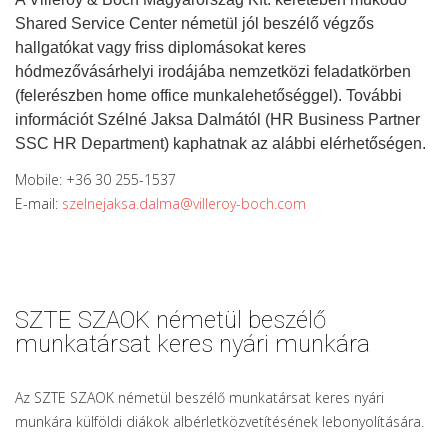
Shared Service Center németül jól beszélő végzős
hallgatókat vagy friss diplomásokat keres
hódmezővásárhelyi irodájába nemzetközi feladatkörben
(felerészben home office munkalehetőséggel). További
információt Szélné Jaksa Dalmától (HR Business Partner
SSC HR Department) kaphatnak az alábbi elérhetőségen.
Mobile: +36 30 255-1537
E-mail:
szelnejaksa.dalma@villeroy-
boch.com
SZTE SZAOK németül beszélő
munkatársat keres nyári munkára
Az SZTE SZAOK németül beszélő munkatársat keres nyári
munkára külföldi diákok albérletközvetítésének lebonyolítására.