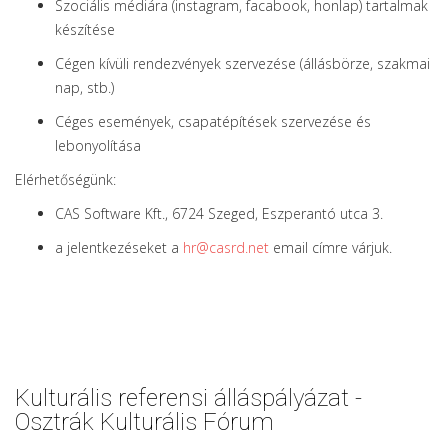
Szociális médiára (instagram, facabook, honlap) tartalmak
készítése
Cégen kívüli rendezvények szervezése (állásbörze, szakmai
nap, stb.)
Céges események, csapatépítések szervezése és
lebonyolítása
Elérhetőségünk:
CAS Software Kft., 6724 Szeged, Eszperantó utca 3.
a jelentkezéseket a
hr@casrd.net
email címre várjuk.
Kulturális referensi álláspályázat -
Osztrák Kulturális Fórum